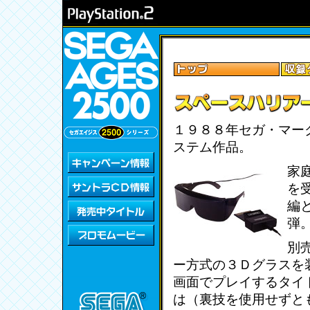
１９８８年セガ・マーク
ステム作品。
家
を
編
弾
別
ー方式の３Ｄグラスを
画面でプレイするタイ
は（裏技を使用せずと